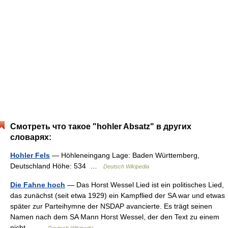
Смотреть что такое "hohler Absatz" в других
словарях:
Hohler Fels
— Höhleneingang Lage: Baden Württemberg,
Deutschland Höhe: 534 …
Deutsch Wikipedia
Die Fahne hoch
— Das Horst Wessel Lied ist ein politisches Lied,
das zunächst (seit etwa 1929) ein Kampflied der SA war und etwas
später zur Parteihymne der NSDAP avancierte. Es trägt seinen
Namen nach dem SA Mann Horst Wessel, der den Text zu einem
nicht… …