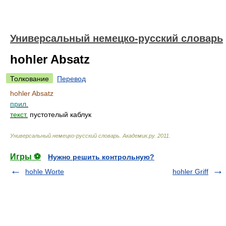
Универсальный немецко-русский словарь
hohler Absatz
Толкование
Перевод
hohler Absatz
прил.
текст.
пустотелый каблук
Универсальный немецко-русский словарь
.
Академик.ру
.
2011
.
Игры ⚽
Нужно решить контрольную?
hohle Worte
hohler Griff