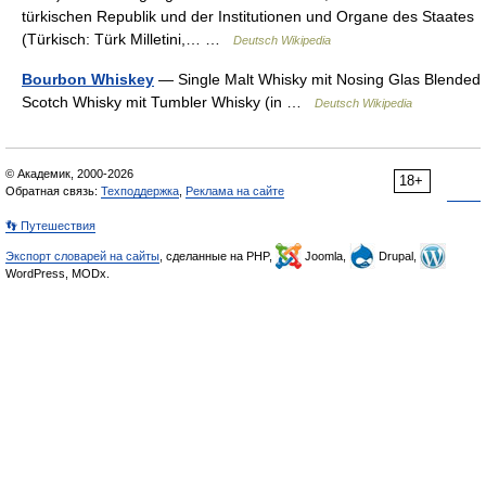
türkischen Republik und der Institutionen und Organe des Staates
(Türkisch: Türk Milletini,… …
Deutsch Wikipedia
Bourbon Whiskey
— Single Malt Whisky mit Nosing Glas Blended
Scotch Whisky mit Tumbler Whisky (in …
Deutsch Wikipedia
© Академик, 2000-2026
18+
Обратная связь:
Техподдержка
,
Реклама на сайте
👣 Путешествия
Экспорт словарей на сайты
, сделанные на PHP,
Joomla,
Drupal,
WordPress, MODx.